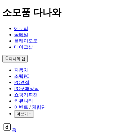
소모품 다나와
에누리
몰테일
플레이오토
메이크샵
다나와 앱
자동차
조립PC
PC견적
PC구매상담
쇼핑기획전
커뮤니티
이벤트
/
체험단
더보기
홈