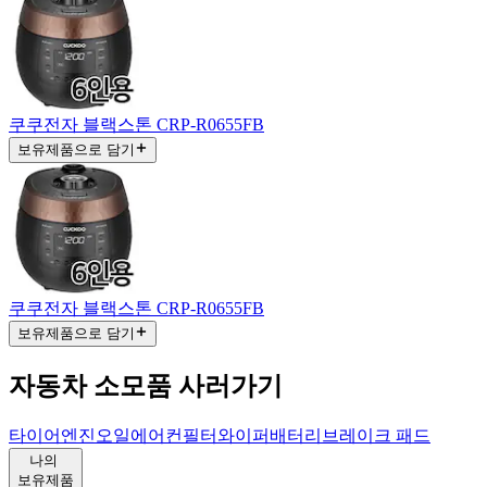
쿠쿠전자 블랙스톤 CRP-R0655FB
보유제품으로 담기
쿠쿠전자 블랙스톤 CRP-R0655FB
보유제품으로 담기
자동차 소모품 사러가기
타이어
엔진오일
에어컨필터
와이퍼
배터리
브레이크 패드
나의
보유제품