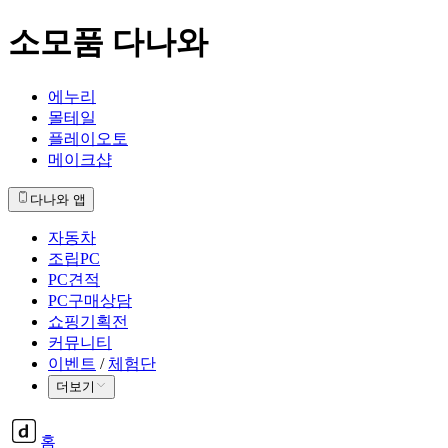
소모품 다나와
에누리
몰테일
플레이오토
메이크샵
다나와 앱
자동차
조립PC
PC견적
PC구매상담
쇼핑기획전
커뮤니티
이벤트
/
체험단
더보기
홈