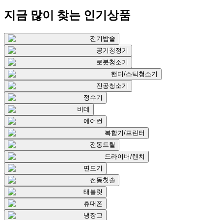
지금 많이 찾는
인기상품
전기밥솥
공기청정기
로봇청소기
핸디/스틱청소기
진공청소기
정수기
비데
에어컨
복합기/프린터
전동드릴
드라이버/렌치
면도기
전동칫솔
태블릿
휴대폰
냉장고