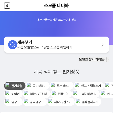
소모품 다나와
소모품 다나와
홈
내가 사용하는 제품으로 한번에 찾는
제품찾기
제품 모델명으로 딱 맞는 소모품 확인하기
모델명 찾기 가이드
지금 많이 찾는
인기상품
전기밥솥
공기청정기
로봇청소기
핸디/스틱청소기
에어컨
복합기/프린터
전동드릴
드라이버/렌치
면도
냉장고
김치냉장고
세탁기/건조기
음식물처리기