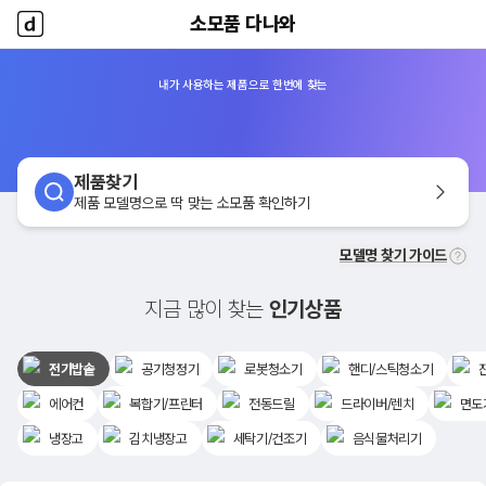
소모품 다나와
소모품 다나와
홈
내가 사용하는 제품으로 한번에 찾는
제품찾기
제품 모델명으로 딱 맞는 소모품 확인하기
모델명 찾기 가이드
지금 많이 찾는
인기상품
전기밥솥
공기청정기
로봇청소기
핸디/스틱청소기
에어컨
복합기/프린터
전동드릴
드라이버/렌치
면도
냉장고
김치냉장고
세탁기/건조기
음식물처리기