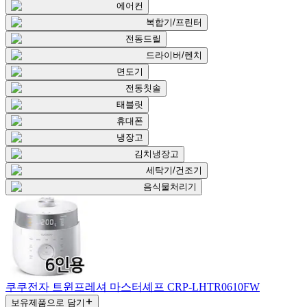
에어컨
복합기/프린터
전동드릴
드라이버/렌치
면도기
전동칫솔
태블릿
휴대폰
냉장고
김치냉장고
세탁기/건조기
음식물처리기
쿠쿠전자 트윈프레셔 마스터셰프 CRP-LHTR0610FW
보유제품으로 담기