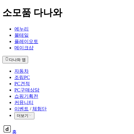
소모품 다나와
에누리
몰테일
플레이오토
메이크샵
다나와 앱
자동차
조립PC
PC견적
PC구매상담
쇼핑기획전
커뮤니티
이벤트
/
체험단
더보기
홈