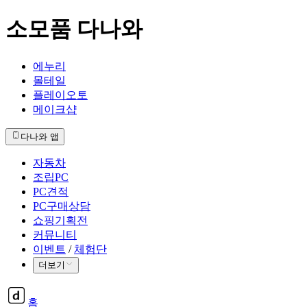
소모품 다나와
에누리
몰테일
플레이오토
메이크샵
다나와 앱
자동차
조립PC
PC견적
PC구매상담
쇼핑기획전
커뮤니티
이벤트
/
체험단
더보기
홈