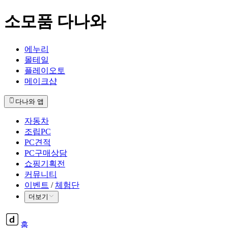
소모품 다나와
에누리
몰테일
플레이오토
메이크샵
다나와 앱
자동차
조립PC
PC견적
PC구매상담
쇼핑기획전
커뮤니티
이벤트
/
체험단
더보기
홈