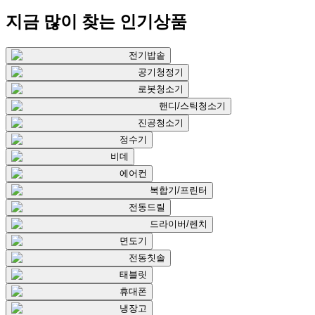
지금 많이 찾는
인기상품
전기밥솥
공기청정기
로봇청소기
핸디/스틱청소기
진공청소기
정수기
비데
에어컨
복합기/프린터
전동드릴
드라이버/렌치
면도기
전동칫솔
태블릿
휴대폰
냉장고