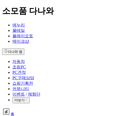
소모품 다나와
에누리
몰테일
플레이오토
메이크샵
다나와 앱
자동차
조립PC
PC견적
PC구매상담
쇼핑기획전
커뮤니티
이벤트
/
체험단
더보기
홈