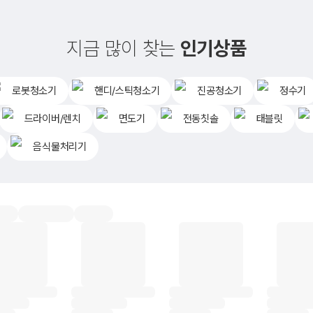
지금 많이 찾는
인기상품
로봇청소기
핸디/스틱청소기
진공청소기
정수기
드라이버/렌치
면도기
전동칫솔
태블릿
음식물처리기