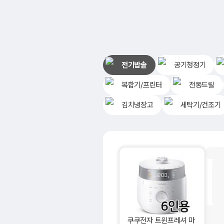
전기밥솥
공기청정기
복합기/프린터
전동드릴
김치냉장고
세탁기/건조기
쿠쿠전자 트윈프레셔 마