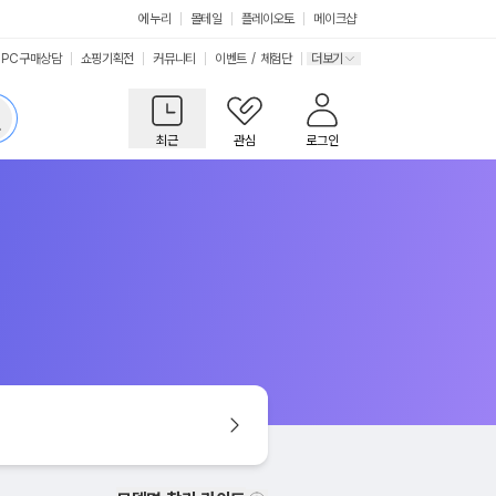
에누리
몰테일
플레이오토
메이크샵
PC구매상담
쇼핑기획전
커뮤니티
이벤트
/
체험단
더보기
최근
관심
로그인