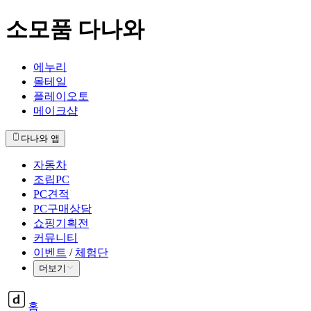
소모품 다나와
에누리
몰테일
플레이오토
메이크샵
다나와 앱
자동차
조립PC
PC견적
PC구매상담
쇼핑기획전
커뮤니티
이벤트
/
체험단
더보기
홈