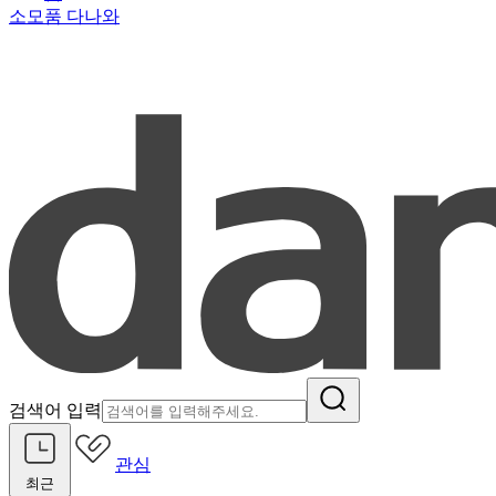
소모품 다나와
검색어 입력
관심
최근