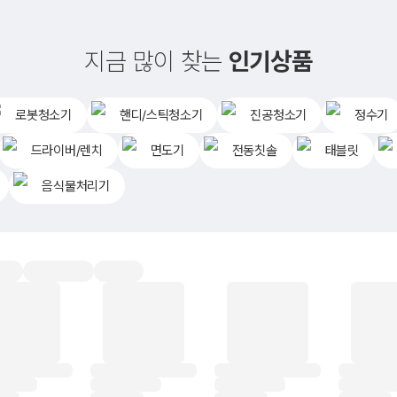
지금 많이 찾는
인기상품
로봇청소기
핸디/스틱청소기
진공청소기
정수기
드라이버/렌치
면도기
전동칫솔
태블릿
음식물처리기