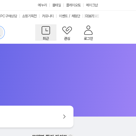
에누리
몰테일
플레이오토
메이크샵
PC구매상담
쇼핑기획전
커뮤니티
이벤트
/
체험단
더보기
최근
관심
로그인