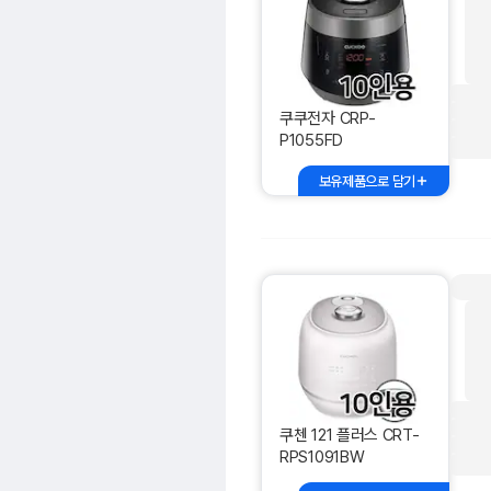
쿠쿠전자 CRP-
P1055FD
보유제품으로 담기
쿠첸 121 플러스 CRT-
RPS1091BW