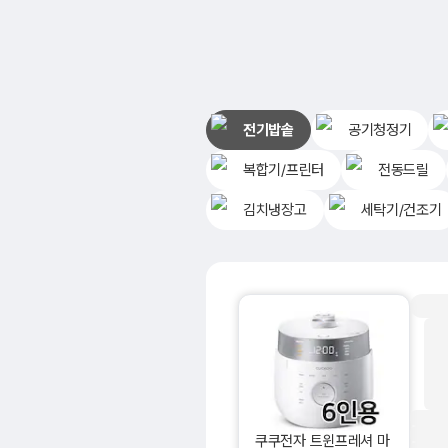
전기밥솥
공기청정기
복합기/프린터
전동드릴
김치냉장고
세탁기/건조기
쿠쿠전자 트윈프레셔 마