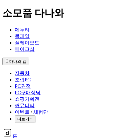
소모품 다나와
에누리
몰테일
플레이오토
메이크샵
다나와 앱
자동차
조립PC
PC견적
PC구매상담
쇼핑기획전
커뮤니티
이벤트
/
체험단
더보기
홈