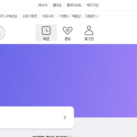
에누리
몰테일
플레이오토
메이크샵
PC구매상담
쇼핑기획전
커뮤니티
이벤트
/
체험단
더보기
최근
관심
로그인