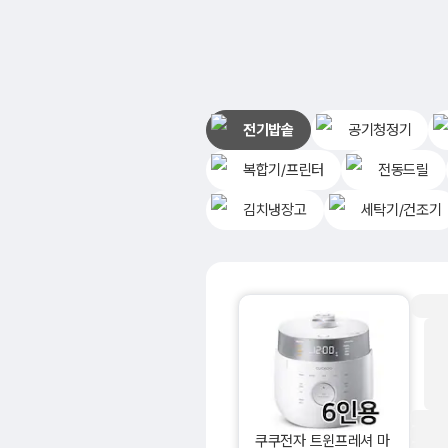
전기밥솥
공기청정기
복합기/프린터
전동드릴
김치냉장고
세탁기/건조기
쿠쿠전자 트윈프레셔 마