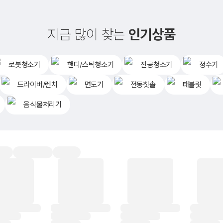
지금 많이 찾는
인기상품
로봇청소기
핸디/스틱청소기
진공청소기
정수기
드라이버/렌치
면도기
전동칫솔
태블릿
음식물처리기