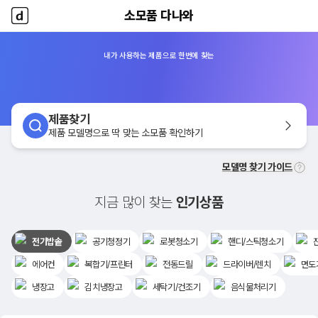
소모품 다나와
소모품 다나와
홈
내가 사용하는 제품으로 한번에 찾는
제품찾기
제품 모델명으로 딱 맞는 소모품 확인하기
모델명 찾기 가이드
지금 많이 찾는
인기상품
전기밥솥
공기청정기
로봇청소기
핸디/스틱청소기
에어컨
복합기/프린터
전동드릴
드라이버/렌치
면도
냉장고
김치냉장고
세탁기/건조기
음식물처리기