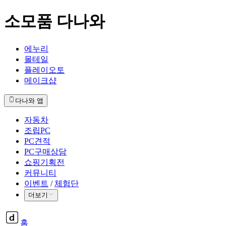
소모품 다나와
에누리
몰테일
플레이오토
메이크샵
다나와 앱
자동차
조립PC
PC견적
PC구매상담
쇼핑기획전
커뮤니티
이벤트
/
체험단
더보기
홈