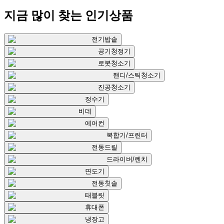
지금 많이 찾는
인기상품
전기밥솥
공기청정기
로봇청소기
핸디/스틱청소기
진공청소기
정수기
비데
에어컨
복합기/프린터
전동드릴
드라이버/렌치
면도기
전동칫솔
태블릿
휴대폰
냉장고