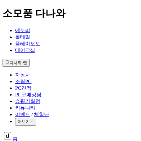
소모품 다나와
에누리
몰테일
플레이오토
메이크샵
다나와 앱
자동차
조립PC
PC견적
PC구매상담
쇼핑기획전
커뮤니티
이벤트
/
체험단
더보기
홈