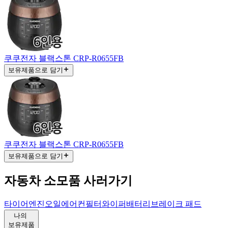
쿠쿠전자 블랙스톤 CRP-R0655FB
보유제품으로 담기
쿠쿠전자 블랙스톤 CRP-R0655FB
보유제품으로 담기
자동차 소모품 사러가기
타이어
엔진오일
에어컨필터
와이퍼
배터리
브레이크 패드
나의
보유제품