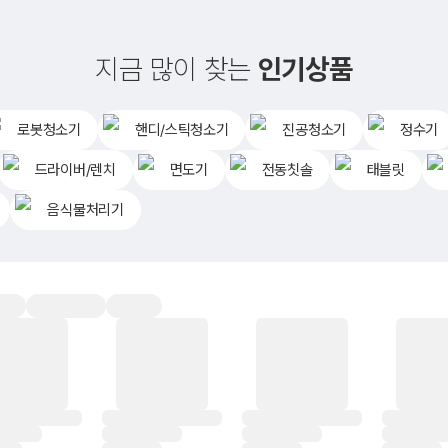
지금 많이 찾는
인기상품
로봇청소기
핸디/스틱청소기
진공청소기
정수기
드라이버/렌치
면도기
전동칫솔
태블릿
음식물처리기