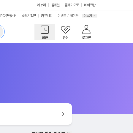
에누리
몰테일
플레이오토
메이크샵
PC구매상담
쇼핑기획전
커뮤니티
이벤트
/
체험단
더보기
최근
관심
로그인