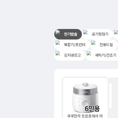
전기밥솥
공기청정기
복합기/프린터
전동드릴
김치냉장고
세탁기/건조기
쿠쿠전자 트윈프레셔 마