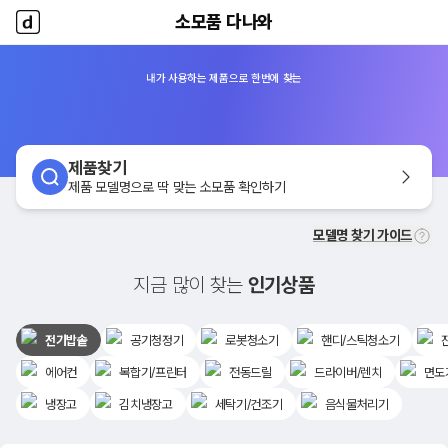
소모품 다나와
소모품 다나와
홈
내가 사용하는 제품으로 한번에 찾는
제품찾기
제품 모델명으로 딱 맞는 소모품 확인하기
모델명 찾기 가이드
지금 많이 찾는
인기상품
전기밥솥
공기청정기
로봇청소기
핸디/스틱청소기
에어컨
복합기/프린터
전동드릴
드라이버/렌치
면도
냉장고
김치냉장고
세탁기/건조기
음식물처리기