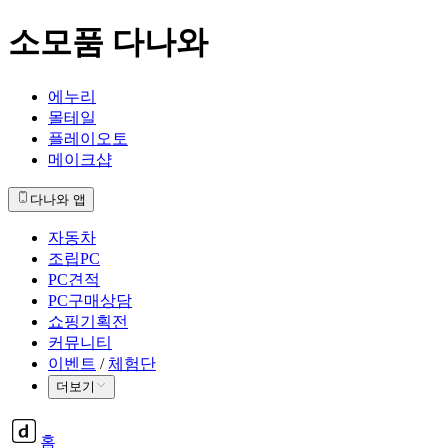
소모품 다나와
에누리
몰테일
플레이오토
메이크샵
다나와 앱
자동차
조립PC
PC견적
PC구매상담
쇼핑기획전
커뮤니티
이벤트
/
체험단
더보기
홈