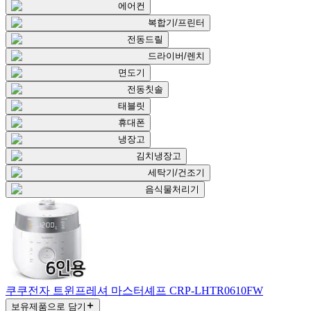
에어컨
복합기/프린터
전동드릴
드라이버/렌치
면도기
전동칫솔
태블릿
휴대폰
냉장고
김치냉장고
세탁기/건조기
음식물처리기
쿠쿠전자 트윈프레셔 마스터셰프 CRP-LHTR0610FW
보유제품으로 담기