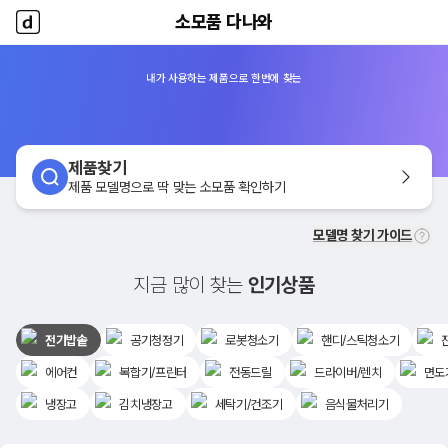
소모품 다나와
소모품 다나와
홈
내가 사용하는 제품으로 한번에 찾는
제품찾기
제품 모델명으로 딱 맞는 소모품 확인하기
모델명 찾기 가이드
지금 많이 찾는
인기상품
전기밥솥
공기청정기
로봇청소기
핸디/스틱청소기
에어컨
복합기/프린터
전동드릴
드라이버/렌치
면도
냉장고
김치냉장고
세탁기/건조기
음식물처리기