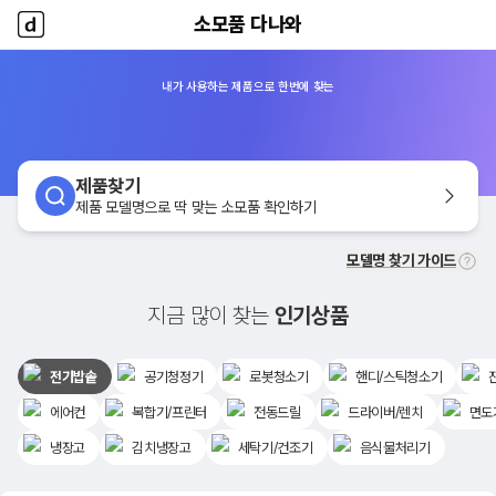
소모품 다나와
소모품 다나와
홈
내가 사용하는 제품으로 한번에 찾는
제품찾기
제품 모델명으로 딱 맞는 소모품 확인하기
모델명 찾기 가이드
지금 많이 찾는
인기상품
전기밥솥
공기청정기
로봇청소기
핸디/스틱청소기
에어컨
복합기/프린터
전동드릴
드라이버/렌치
면도
냉장고
김치냉장고
세탁기/건조기
음식물처리기