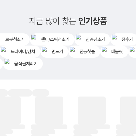
지금 많이 찾는
인기상품
로봇청소기
핸디/스틱청소기
진공청소기
정수기
드라이버/렌치
면도기
전동칫솔
태블릿
음식물처리기