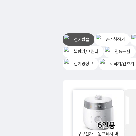
전기밥솥
공기청정기
복합기/프린터
전동드릴
김치냉장고
세탁기/건조기
쿠쿠전자 트윈프레셔 마