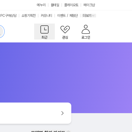
에누리
몰테일
플레이오토
메이크샵
PC구매상담
쇼핑기획전
커뮤니티
이벤트
/
체험단
더보기
최근
관심
로그인