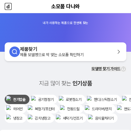
소모품 다나와
소모품 다나와
홈
내가 사용하는 제품으로 한번에 찾는
제품찾기
제품 모델명으로 딱 맞는 소모품 확인하기
모델명 찾기 가이드
지금 많이 찾는
인기상품
전기밥솥
공기청정기
로봇청소기
핸디/스틱청소기
에어컨
복합기/프린터
전동드릴
드라이버/렌치
면도
냉장고
김치냉장고
세탁기/건조기
음식물처리기