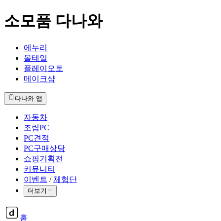
소모품 다나와
에누리
몰테일
플레이오토
메이크샵
다나와 앱
자동차
조립PC
PC견적
PC구매상담
쇼핑기획전
커뮤니티
이벤트
/
체험단
더보기
홈