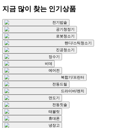
지금 많이 찾는
인기상품
전기밥솥
공기청정기
로봇청소기
핸디/스틱청소기
진공청소기
정수기
비데
에어컨
복합기/프린터
전동드릴
드라이버/렌치
면도기
전동칫솔
태블릿
휴대폰
냉장고