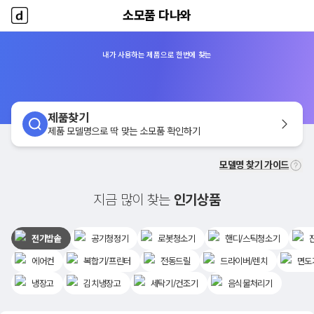
소모품 다나와
소모품 다나와
홈
내가 사용하는 제품으로 한번에 찾는
제품찾기
제품 모델명으로 딱 맞는 소모품 확인하기
모델명 찾기 가이드
지금 많이 찾는
인기상품
전기밥솥
공기청정기
로봇청소기
핸디/스틱청소기
에어컨
복합기/프린터
전동드릴
드라이버/렌치
면도
냉장고
김치냉장고
세탁기/건조기
음식물처리기