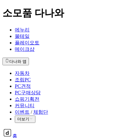
소모품 다나와
에누리
몰테일
플레이오토
메이크샵
다나와 앱
자동차
조립PC
PC견적
PC구매상담
쇼핑기획전
커뮤니티
이벤트
/
체험단
더보기
홈