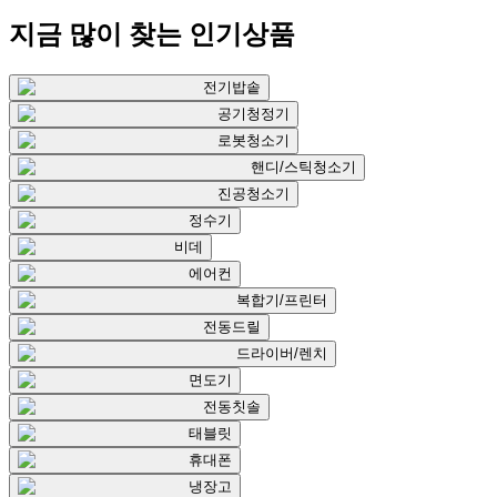
지금 많이 찾는
인기상품
전기밥솥
공기청정기
로봇청소기
핸디/스틱청소기
진공청소기
정수기
비데
에어컨
복합기/프린터
전동드릴
드라이버/렌치
면도기
전동칫솔
태블릿
휴대폰
냉장고