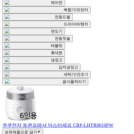
에어컨
복합기/프린터
전동드릴
드라이버/렌치
면도기
전동칫솔
태블릿
휴대폰
냉장고
김치냉장고
세탁기/건조기
음식물처리기
쿠쿠전자 트윈프레셔 마스터셰프 CRP-LHTR0610FW
보유제품으로 담기