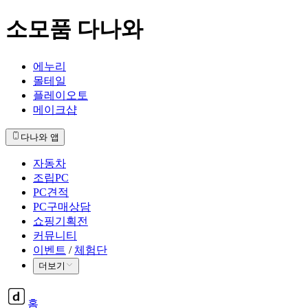
소모품 다나와
에누리
몰테일
플레이오토
메이크샵
다나와 앱
자동차
조립PC
PC견적
PC구매상담
쇼핑기획전
커뮤니티
이벤트
/
체험단
더보기
홈